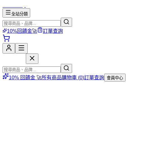
mososhop
全站分類
10%回饋金🚀
訂單查詢
mososhop
10% 回饋金 🚀
所有商品
購物車 (
0
)
訂單查詢
會員中心