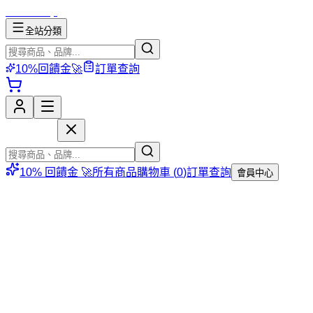
mososhop
全站分類
10%回饋金🚀
訂單查詢
mososhop
10% 回饋金 🚀
所有商品
購物車 (
0
)
訂單查詢
會員中心