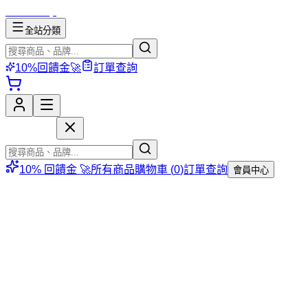
mososhop
全站分類
10%回饋金🚀
訂單查詢
mososhop
10% 回饋金 🚀
所有商品
購物車 (
0
)
訂單查詢
會員中心