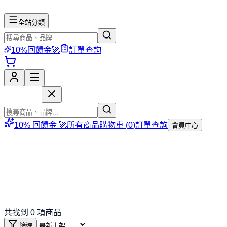
mososhop
全站分類
10%回饋金🚀
訂單查詢
mososhop
10% 回饋金 🚀
所有商品
購物車 (
0
)
訂單查詢
會員中心
共找到
0
項商品
篩選