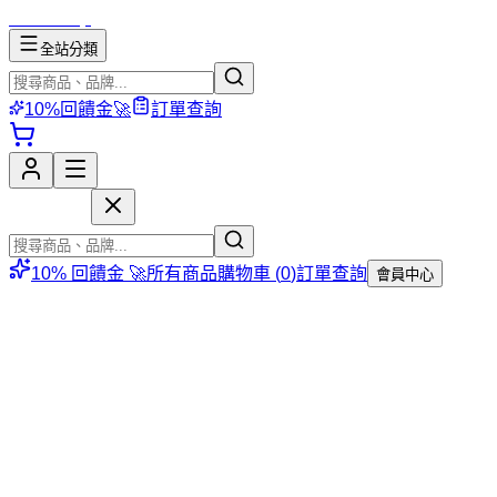
mososhop
全站分類
10%回饋金🚀
訂單查詢
mososhop
10% 回饋金 🚀
所有商品
購物車 (
0
)
訂單查詢
會員中心