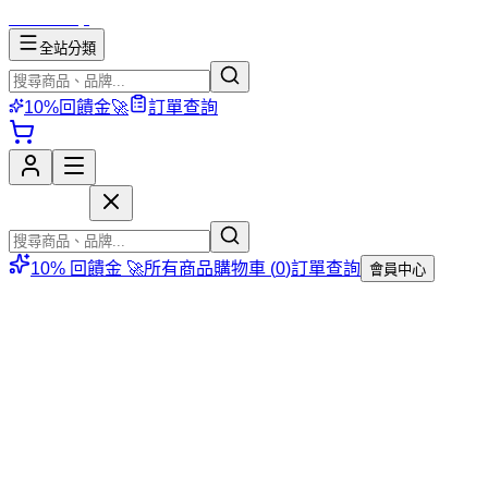
mososhop
全站分類
10%回饋金🚀
訂單查詢
mososhop
10% 回饋金 🚀
所有商品
購物車 (
0
)
訂單查詢
會員中心