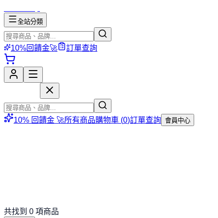
mososhop
全站分類
10%回饋金🚀
訂單查詢
mososhop
10% 回饋金 🚀
所有商品
購物車 (
0
)
訂單查詢
會員中心
共找到
0
項商品