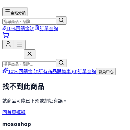
mososhop
全站分類
10%回饋金🚀
訂單查詢
mososhop
10% 回饋金 🚀
所有商品
購物車 (
0
)
訂單查詢
會員中心
找不到此商品
該商品可能已下架或網址有誤。
回首頁逛逛
mososhop