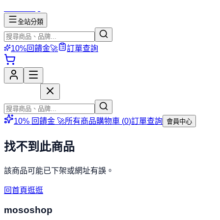
mososhop
全站分類
10%回饋金🚀
訂單查詢
mososhop
10% 回饋金 🚀
所有商品
購物車 (
0
)
訂單查詢
會員中心
找不到此商品
該商品可能已下架或網址有誤。
回首頁逛逛
mososhop