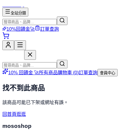
mososhop
全站分類
10%回饋金🚀
訂單查詢
mososhop
10% 回饋金 🚀
所有商品
購物車 (
0
)
訂單查詢
會員中心
找不到此商品
該商品可能已下架或網址有誤。
回首頁逛逛
mososhop