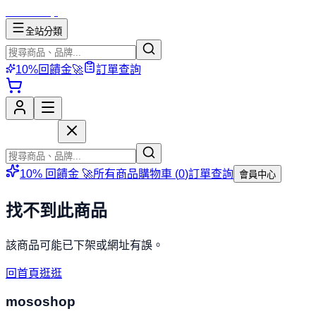
mososhop
全站分類
10%回饋金🚀
訂單查詢
mososhop
10% 回饋金 🚀
所有商品
購物車 (
0
)
訂單查詢
會員中心
找不到此商品
該商品可能已下架或網址有誤。
回首頁逛逛
mososhop