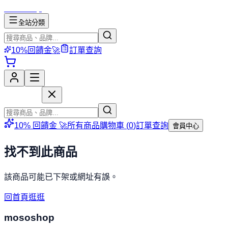
mososhop
全站分類
10%回饋金🚀
訂單查詢
mososhop
10% 回饋金 🚀
所有商品
購物車 (
0
)
訂單查詢
會員中心
找不到此商品
該商品可能已下架或網址有誤。
回首頁逛逛
mososhop