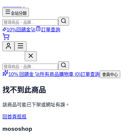
mososhop
全站分類
10%回饋金🚀
訂單查詢
mososhop
10% 回饋金 🚀
所有商品
購物車 (
0
)
訂單查詢
會員中心
找不到此商品
該商品可能已下架或網址有誤。
回首頁逛逛
mososhop