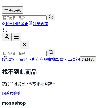
mososhop
全站分類
10%回饋金🚀
訂單查詢
mososhop
10% 回饋金 🚀
所有商品
購物車 (
0
)
訂單查詢
會員中心
找不到此商品
該商品可能已下架或網址有誤。
回首頁逛逛
mososhop