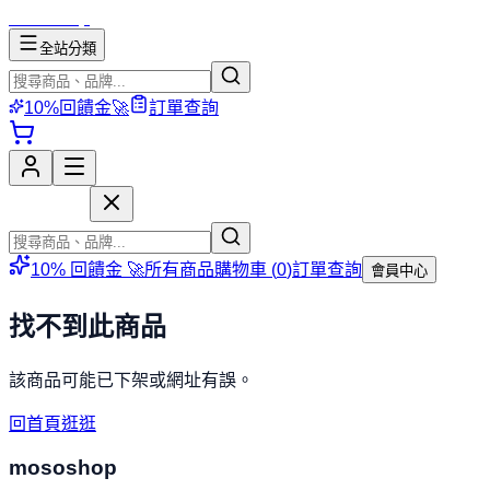
mososhop
全站分類
10%回饋金🚀
訂單查詢
mososhop
10% 回饋金 🚀
所有商品
購物車 (
0
)
訂單查詢
會員中心
找不到此商品
該商品可能已下架或網址有誤。
回首頁逛逛
mososhop