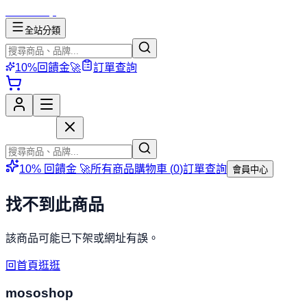
mososhop
全站分類
10%回饋金🚀
訂單查詢
mososhop
10% 回饋金 🚀
所有商品
購物車 (
0
)
訂單查詢
會員中心
找不到此商品
該商品可能已下架或網址有誤。
回首頁逛逛
mososhop