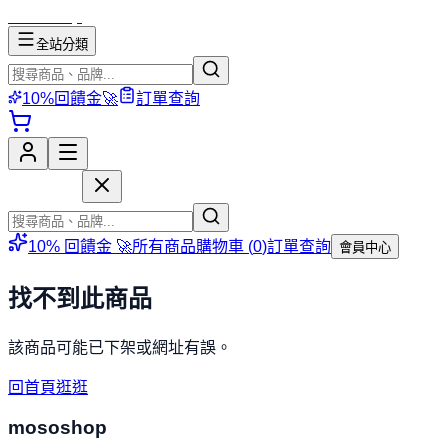
mososhop
全站分類
10%回饋金🚀
訂單查詢
mososhop
10% 回饋金 🚀
所有商品
購物車 (
0
)
訂單查詢
會員中心
找不到此商品
該商品可能已下架或網址有誤。
回首頁逛逛
mososhop