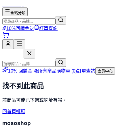
mososhop
全站分類
10%回饋金🚀
訂單查詢
mososhop
10% 回饋金 🚀
所有商品
購物車 (
0
)
訂單查詢
會員中心
找不到此商品
該商品可能已下架或網址有誤。
回首頁逛逛
mososhop