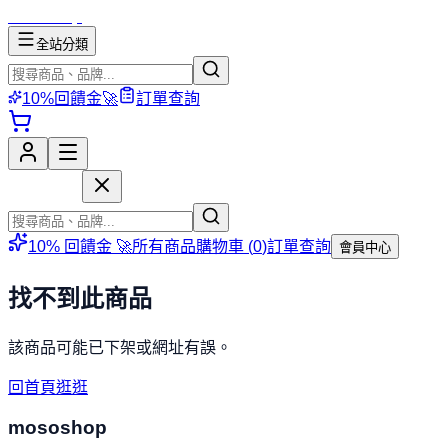
mososhop
全站分類
10%回饋金🚀
訂單查詢
mososhop
10% 回饋金 🚀
所有商品
購物車 (
0
)
訂單查詢
會員中心
找不到此商品
該商品可能已下架或網址有誤。
回首頁逛逛
mososhop