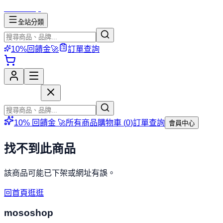
mososhop
全站分類
10%回饋金🚀
訂單查詢
mososhop
10% 回饋金 🚀
所有商品
購物車 (
0
)
訂單查詢
會員中心
找不到此商品
該商品可能已下架或網址有誤。
回首頁逛逛
mososhop