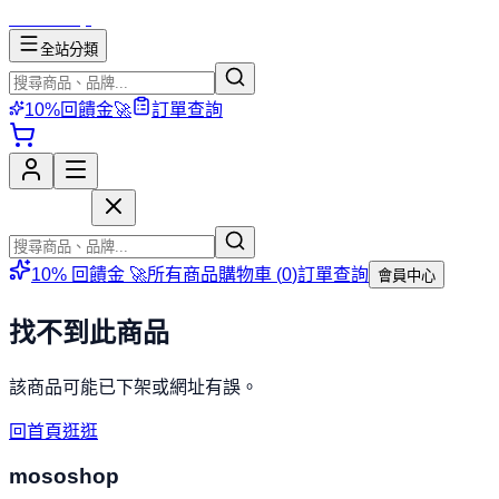
mososhop
全站分類
10%回饋金🚀
訂單查詢
mososhop
10% 回饋金 🚀
所有商品
購物車 (
0
)
訂單查詢
會員中心
找不到此商品
該商品可能已下架或網址有誤。
回首頁逛逛
mososhop