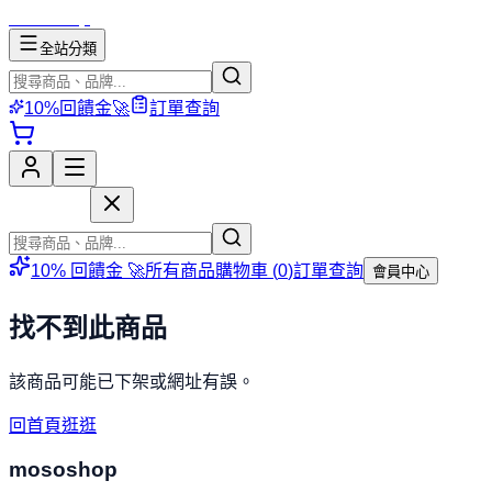
mososhop
全站分類
10%回饋金🚀
訂單查詢
mososhop
10% 回饋金 🚀
所有商品
購物車 (
0
)
訂單查詢
會員中心
找不到此商品
該商品可能已下架或網址有誤。
回首頁逛逛
mososhop