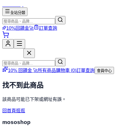
mososhop
全站分類
10%回饋金🚀
訂單查詢
mososhop
10% 回饋金 🚀
所有商品
購物車 (
0
)
訂單查詢
會員中心
找不到此商品
該商品可能已下架或網址有誤。
回首頁逛逛
mososhop