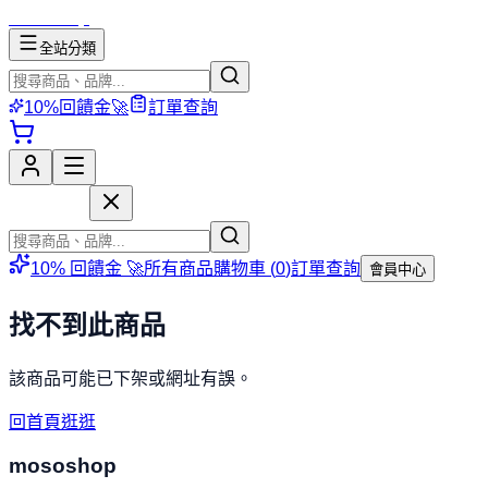
mososhop
全站分類
10%回饋金🚀
訂單查詢
mososhop
10% 回饋金 🚀
所有商品
購物車 (
0
)
訂單查詢
會員中心
找不到此商品
該商品可能已下架或網址有誤。
回首頁逛逛
mososhop