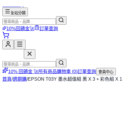
mososhop
全站分類
10%回饋金🚀
訂單查詢
mososhop
10% 回饋金 🚀
所有商品
購物車 (
0
)
訂單查詢
會員中心
首頁
/
週期購
/
EPSON T03Y 墨水超值組 黑 X 3 + 彩色組 X 1