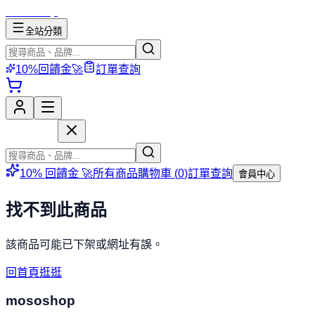
mososhop
全站分類
10%回饋金🚀
訂單查詢
mososhop
10% 回饋金 🚀
所有商品
購物車 (
0
)
訂單查詢
會員中心
找不到此商品
該商品可能已下架或網址有誤。
回首頁逛逛
mososhop