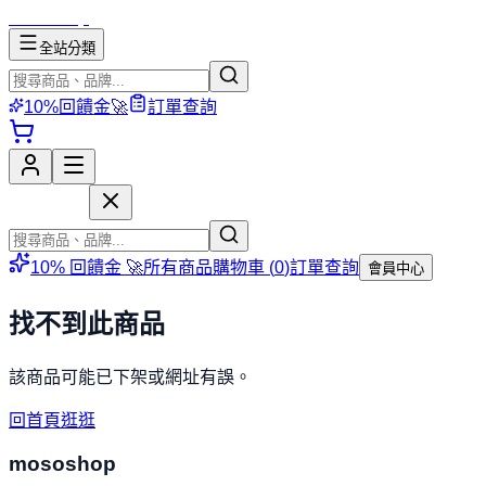
mososhop
全站分類
10%回饋金🚀
訂單查詢
mososhop
10% 回饋金 🚀
所有商品
購物車 (
0
)
訂單查詢
會員中心
找不到此商品
該商品可能已下架或網址有誤。
回首頁逛逛
mososhop