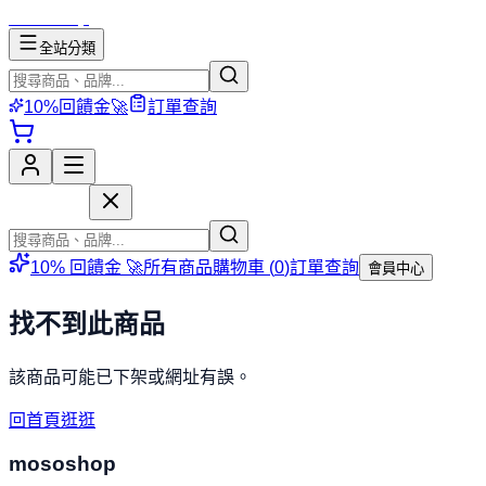
mososhop
全站分類
10%回饋金🚀
訂單查詢
mososhop
10% 回饋金 🚀
所有商品
購物車 (
0
)
訂單查詢
會員中心
找不到此商品
該商品可能已下架或網址有誤。
回首頁逛逛
mososhop