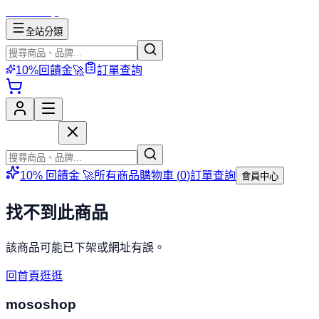
mososhop
全站分類
10%回饋金🚀
訂單查詢
mososhop
10% 回饋金 🚀
所有商品
購物車 (
0
)
訂單查詢
會員中心
找不到此商品
該商品可能已下架或網址有誤。
回首頁逛逛
mososhop