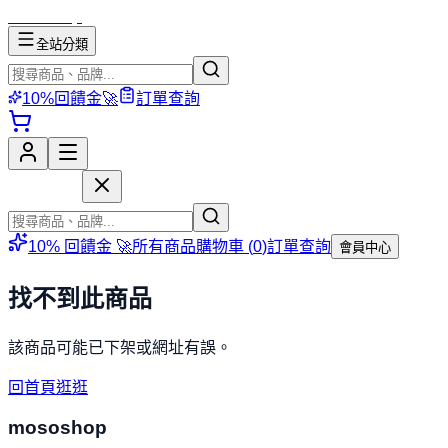
mososhop
全站分類
10%回饋金🚀
訂單查詢
mososhop
10% 回饋金 🚀
所有商品
購物車 (
0
)
訂單查詢
會員中心
找不到此商品
該商品可能已下架或網址有誤。
回首頁逛逛
mososhop