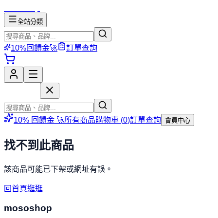
mososhop
全站分類
10%回饋金🚀
訂單查詢
mososhop
10% 回饋金 🚀
所有商品
購物車 (
0
)
訂單查詢
會員中心
找不到此商品
該商品可能已下架或網址有誤。
回首頁逛逛
mososhop