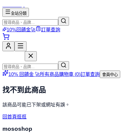
mososhop
全站分類
10%回饋金🚀
訂單查詢
mososhop
10% 回饋金 🚀
所有商品
購物車 (
0
)
訂單查詢
會員中心
找不到此商品
該商品可能已下架或網址有誤。
回首頁逛逛
mososhop