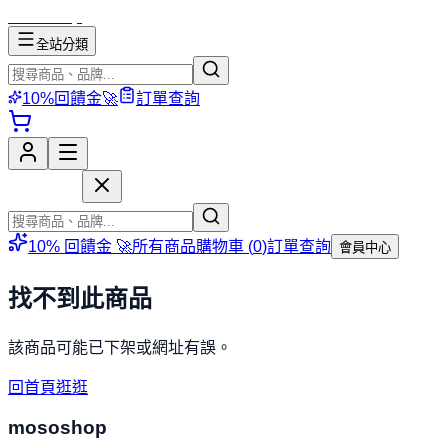
mososhop
全站分類
10%回饋金🚀
訂單查詢
mososhop
10% 回饋金 🚀
所有商品
購物車 (
0
)
訂單查詢
會員中心
找不到此商品
該商品可能已下架或網址有誤。
回首頁逛逛
mososhop