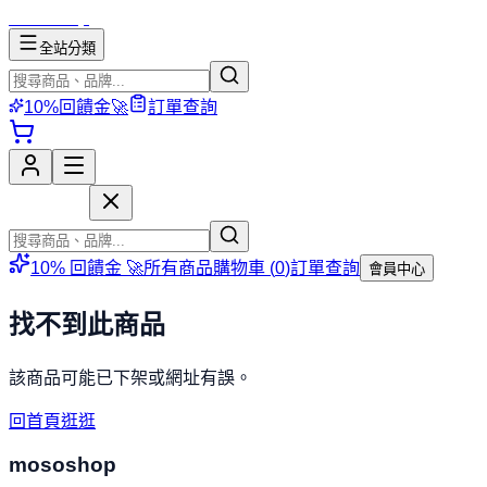
mososhop
全站分類
10%回饋金🚀
訂單查詢
mososhop
10% 回饋金 🚀
所有商品
購物車 (
0
)
訂單查詢
會員中心
找不到此商品
該商品可能已下架或網址有誤。
回首頁逛逛
mososhop