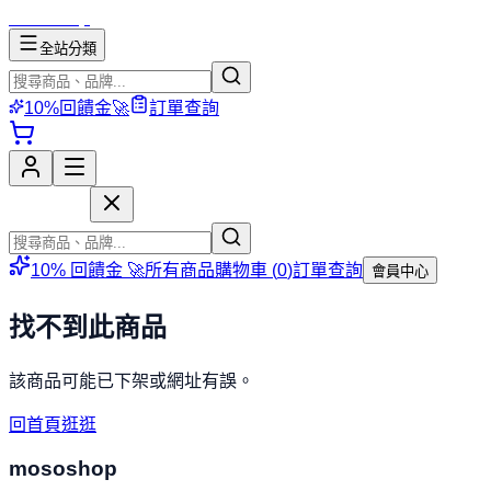
mososhop
全站分類
10%回饋金🚀
訂單查詢
mososhop
10% 回饋金 🚀
所有商品
購物車 (
0
)
訂單查詢
會員中心
找不到此商品
該商品可能已下架或網址有誤。
回首頁逛逛
mososhop