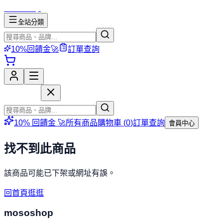
mososhop
全站分類
10%回饋金🚀
訂單查詢
mososhop
10% 回饋金 🚀
所有商品
購物車 (
0
)
訂單查詢
會員中心
找不到此商品
該商品可能已下架或網址有誤。
回首頁逛逛
mososhop