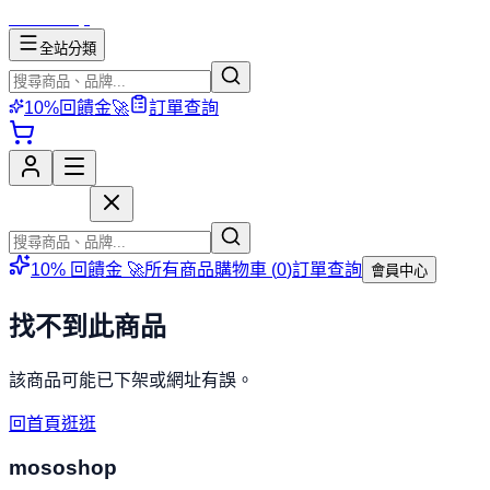
mososhop
全站分類
10%回饋金🚀
訂單查詢
mososhop
10% 回饋金 🚀
所有商品
購物車 (
0
)
訂單查詢
會員中心
找不到此商品
該商品可能已下架或網址有誤。
回首頁逛逛
mososhop