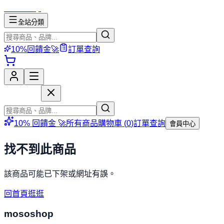
mososhop
全站分類
10%回饋金🚀
訂單查詢
mososhop
10% 回饋金 🚀
所有商品
購物車 (
0
)
訂單查詢
會員中心
找不到此商品
該商品可能已下架或網址有誤。
回首頁逛逛
mososhop