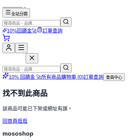
mososhop
全站分類
10%回饋金🚀
訂單查詢
mososhop
10% 回饋金 🚀
所有商品
購物車 (
0
)
訂單查詢
會員中心
找不到此商品
該商品可能已下架或網址有誤。
回首頁逛逛
mososhop