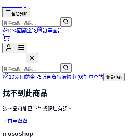
mososhop
全站分類
10%回饋金🚀
訂單查詢
mososhop
10% 回饋金 🚀
所有商品
購物車 (
0
)
訂單查詢
會員中心
找不到此商品
該商品可能已下架或網址有誤。
回首頁逛逛
mososhop