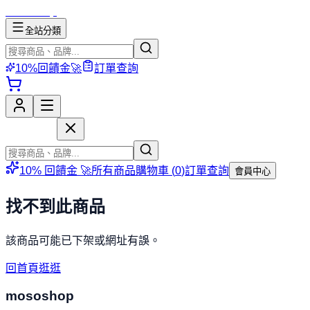
mososhop
全站分類
10%回饋金🚀
訂單查詢
mososhop
10% 回饋金 🚀
所有商品
購物車 (
0
)
訂單查詢
會員中心
找不到此商品
該商品可能已下架或網址有誤。
回首頁逛逛
mososhop