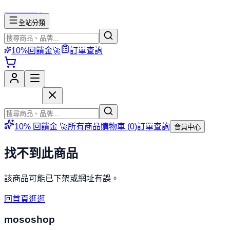
mososhop
全站分類
10%回饋金🚀
訂單查詢
mososhop
10% 回饋金 🚀
所有商品
購物車 (
0
)
訂單查詢
會員中心
找不到此商品
該商品可能已下架或網址有誤。
回首頁逛逛
mososhop