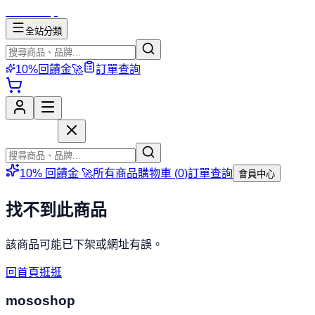
mososhop
全站分類
10%回饋金🚀
訂單查詢
mososhop
10% 回饋金 🚀
所有商品
購物車 (
0
)
訂單查詢
會員中心
找不到此商品
該商品可能已下架或網址有誤。
回首頁逛逛
mososhop