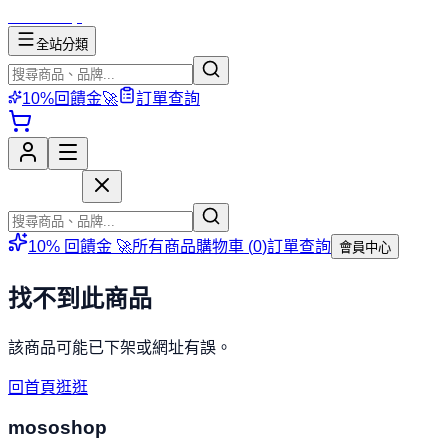
mososhop
全站分類
10%回饋金🚀
訂單查詢
mososhop
10% 回饋金 🚀
所有商品
購物車 (
0
)
訂單查詢
會員中心
找不到此商品
該商品可能已下架或網址有誤。
回首頁逛逛
mososhop