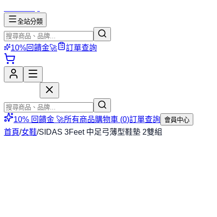
mososhop
全站分類
10%回饋金🚀
訂單查詢
mososhop
10% 回饋金 🚀
所有商品
購物車 (
0
)
訂單查詢
會員中心
首頁
/
女鞋
/
SIDAS 3Feet 中足弓薄型鞋墊 2雙組