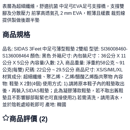
表層為超細纖維，舒適抗菌 中足弓EVA足弓支撐橋，支撐雙
腳及分散壓力 前掌高透氣孔 2 mm EVA，輕薄且緩震 裁剪線
提供製做後跟半墊
商品規格
品名: SIDAS 3Feet 中足弓薄型鞋墊 2雙組 型號: SI36008460-
S136008464 顏色: 黑色 外箱尺寸: 內包裝尺寸：36公分 X 11
公分 X 5公分 內容量/入數: 2入 商品重量: 淨重約58公克 ~ 91
公克(每雙) 尺碼: 22公分 ~ 29.5公分 商品尺寸: XS/S/M/L/XL
材質成分: 超細纖維、聚乙烯、乙烯/醋酸乙烯酯共聚物 內容
物: 鞋墊 X 2對(4個) 使用方式: 1).請將原本鞋子內的鞋墊取出
後，再裝入SIDAS鞋墊；此為凝膠薄款鞋墊，若不取出舊鞋
墊且不影響腳部鬆緊也可直接使用2).若需清洗，請用清水，
並於陰乾處晾乾即可 產地: 韓國
商品評價 (
2
)