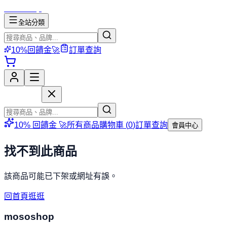
mososhop
全站分類
10%回饋金🚀
訂單查詢
mososhop
10% 回饋金 🚀
所有商品
購物車 (
0
)
訂單查詢
會員中心
找不到此商品
該商品可能已下架或網址有誤。
回首頁逛逛
mososhop