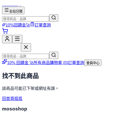
mososhop
全站分類
10%回饋金🚀
訂單查詢
mososhop
10% 回饋金 🚀
所有商品
購物車 (
0
)
訂單查詢
會員中心
找不到此商品
該商品可能已下架或網址有誤。
回首頁逛逛
mososhop