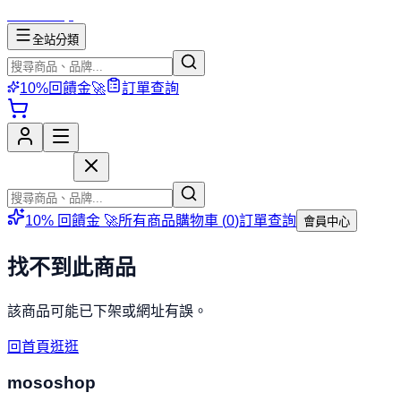
mososhop
全站分類
10%回饋金🚀
訂單查詢
mososhop
10% 回饋金 🚀
所有商品
購物車 (
0
)
訂單查詢
會員中心
找不到此商品
該商品可能已下架或網址有誤。
回首頁逛逛
mososhop