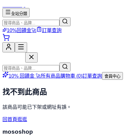
mososhop
全站分類
10%回饋金🚀
訂單查詢
mososhop
10% 回饋金 🚀
所有商品
購物車 (
0
)
訂單查詢
會員中心
找不到此商品
該商品可能已下架或網址有誤。
回首頁逛逛
mososhop